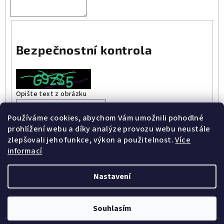
Bezpečnostní kontrola
Opište text z obrázku
Používáme cookies, abychom Vám umožnili pohodlné
Vložením zprávy souhlasíte s
podmínkami ochrany osobních
prohlížení webu a díky analýze provozu webu neustále
údajů
zlepšovali jeho funkce, výkon a použitelnost.
Více
informací
Odeslat
Nastavení
Z
Copyright 2026
Tábory Airsoft Fénix
. Všechna práva
á
vyhrazena.
Souhlasím
p
Vytvořil Shoptet