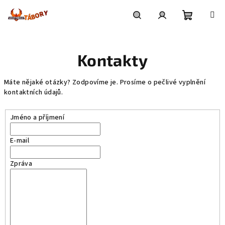
Přejít
na
obsah
Nákupní
Hledat
Přihlášení
Kontakty
košík
Máte nějaké otázky? Zodpovíme je. Prosíme o pečlivé vyplnění
kontaktních údajů.
Jméno a příjmení
E-mail
Zpráva